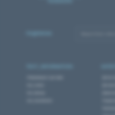
ТЕЛЕФОНУ
ПОДПИСКА
TEXT_INFORMATION
КАТЕГ
Информация о доставке
Детокс 
text_contact
Детская
text_sitemap
Добра ї
text_manufacturer
Подароч
Пробник