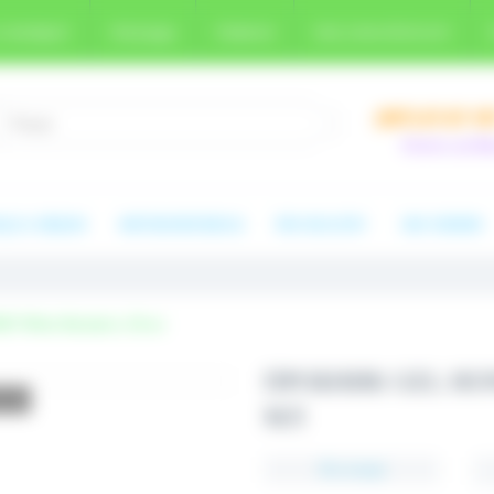
и возврат
Награды
Новини
text_manufacturer
(097) 67-67-18
Хочете, ми В
ОД ЗА ЛИЦОМ
ФИТОКОМПЛЕКСЫ
PRO HEALTHY
ЭКО ХИМИЯ
EY White Mandarin, 30 мл
ПРОБНИК GEL HO
МЛ
На складе