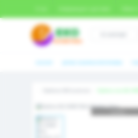
О нас
Информация о доставке
Обмен 
Усі категорії
КАТАЛОГ
ДЕТОКС НАБОРЫ И ПРОГРАММЫ
УХ
Пробники ЭКО косметики
Пробник гель GEL HON
Loading...