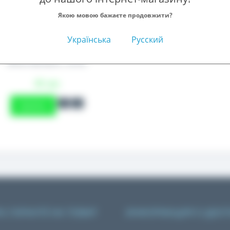
Якою мовою бажаєте продовжити?
Українська
Русский
Пробник гель GEL CITRUS
White Mandarin, 30 мл
46 грн
Купить
% ГАРАНТІЇ НА ТОВАР
ИНФОРМАЦИЯ О ДОСТ