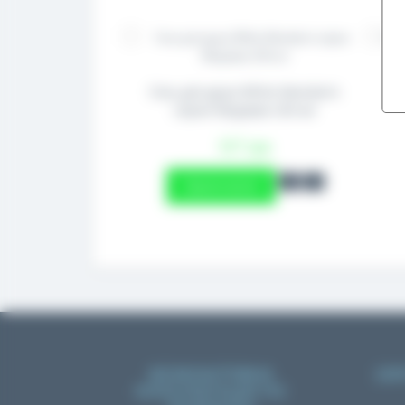
Гель для душа White Mandarin
серии Медовая 250 мл
317 грн
Закончился
БЕЗКОШТОВНА
100
КОНСУЛЬТАЦІЯ ПО