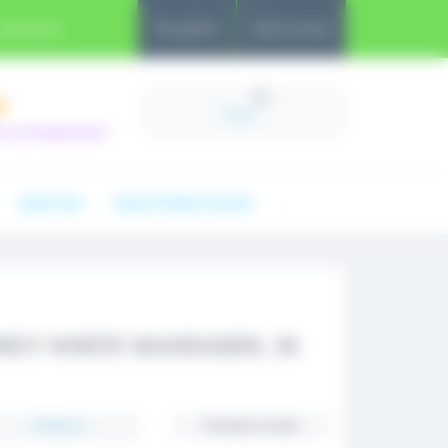
Контакти
Час роботи
Клієнт-центр
0
7
0 грн
ам зателефонуємо?
ДОБРА ЇЖА
ПОДАРОЧНЫЕ НАБОРЫ
...
NEY WHITE MANDARIN, 30
Рейтинг:
Оставить отзыв