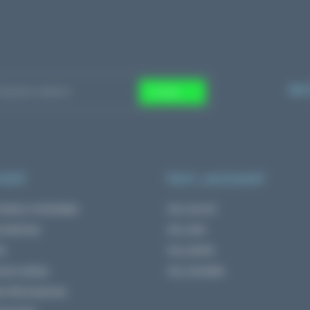
МИ
Готово
ОРІЇ
TEXT_ACCOUNT
наборы и программы
text_account
 косметика
text_order
жа
text_wishlist
ные наборы
text_newsletter
и ЭКО косметики