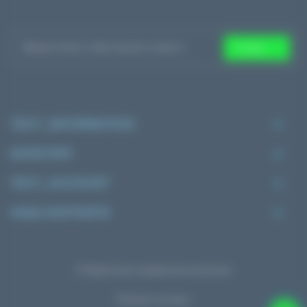
Готово
TEXT_INFORMATION
КАТЕГОРІЇ
TEXT_ACCOUNT
НАШІ КОНТАКТИ
© Украинская натуральная косметика
Платіжні системи: