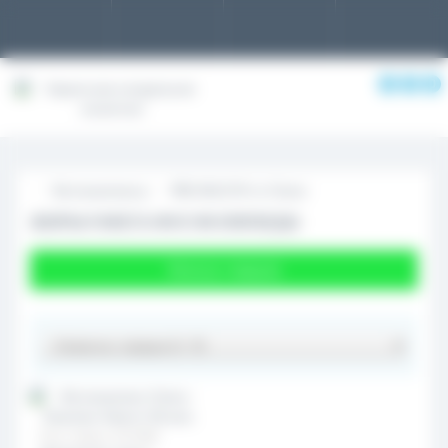
0
0
0
Фитокомплексы
PRO HEALTHY от Choice
ЖИРЫ/ОМЕГА/ФОСФОЛИПИДЫ
Фильтр товаров
Код товара:
812008